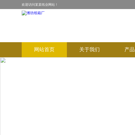
欢迎访问某某纸业网站！
网站首页
关于我们
产品