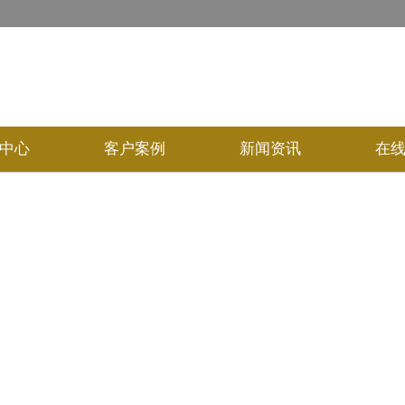
中心
客户案例
新闻资讯
在