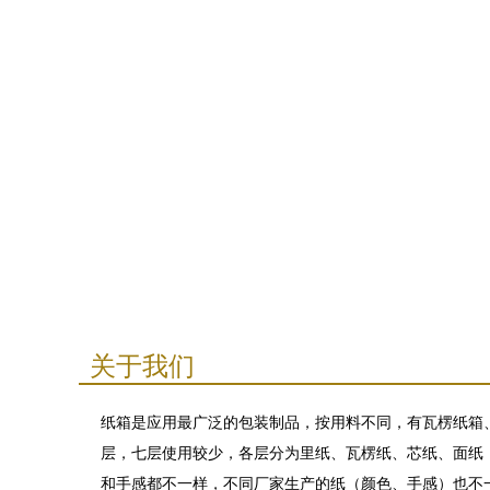
关于我们
纸箱是应用最广泛的包装制品，按用料不同，有瓦楞纸箱
层，七层使用较少，各层分为里纸、瓦楞纸、芯纸、面纸
和手感都不一样，不同厂家生产的纸（颜色、手感）也不