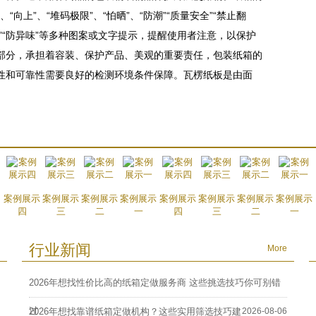
向上”、“堆码极限”、“怕晒”、“防潮”“质量安全”“禁止翻
“食品”“防异味”等多种图案或文字提示，提醒使用者注意，以保护
部分，承担着容装、保护产品、美观的重要责任，包装纸箱的
性和可靠性需要良好的检测环境条件保障。瓦楞纸板是由面
案例展示
案例展示
案例展示
案例展示
案例展示
案例展示
案例展示
案例展示
四
三
二
一
四
三
二
一
行业新闻
More
2026年想找性价比高的纸箱定做服务商 这些挑选技巧你可别错
过
2026年想找靠谱纸箱定做机构？这些实用筛选技巧建
2026-08-06