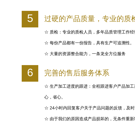
5
过硬的产品质量，专业的质
☆ 质检：专业的质检人员，多年品质管理工作经
☆ 每份产品都有一份报告，具有生产可追溯性。
☆ 大量的资源整合能力，一条龙全方位服务
6
完善的售后服务体系
☆ 生产加工进度的跟进：全程跟进客户产品加
心，省心。
☆ 24小时内回复客户关于产品问题的反馈，及
☆ 由于我们的原因造成产品损坏的，无条件重新